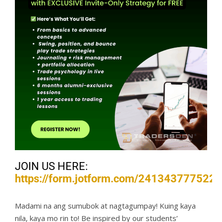
JOIN US HERE:
https://form.jotform.com/241343777522
Madami na ang sumubok at nagtagumpay! Kuing kaya
nila, kaya mo rin to! Be inspired by our students’