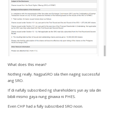
What does this mean?
Nothing really. NagpaSRO sila then naging successful
ang SRO.
If di nafully subscribed ng shareholders yun ay sila din
bibili mismo gaya nung ginawa ni PHES.
Even CHP had a fully subscribed SRO noon.