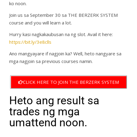
ko noon.
Join us sa September 30 sa THE BERZERK SYSTEM
course and you will learn a lot.
Hurry kasi nagkakaubusan na ng slot. Avail it here:
https://bit.ly/3e8clls
Ano mangyayare if nagjoin ka? Well, heto nangyare sa
mga nagjoin sa previous courses namin.
CLICK HERE TO JOIN THE BERZERK SYSTEM
Heto ang result sa
trades ng mga
umattend noon.