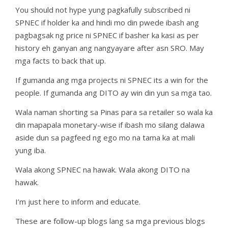
You should not hype yung pagkafully subscribed ni
SPNEC if holder ka and hindi mo din pwede ibash ang
pagbagsak ng price ni SPNEC if basher ka kasi as per
history eh ganyan ang nangyayare after asn SRO. May
mga facts to back that up.
If gumanda ang mga projects ni SPNEC its a win for the
people. If gumanda ang DITO ay win din yun sa mga tao.
Wala naman shorting sa Pinas para sa retailer so wala ka
din mapapala monetary-wise if ibash mo silang dalawa
aside dun sa pagfeed ng ego mo na tama ka at mali
yung iba.
Wala akong SPNEC na hawak. Wala akong DITO na
hawak.
I’m just here to inform and educate.
These are follow-up blogs lang sa mga previous blogs